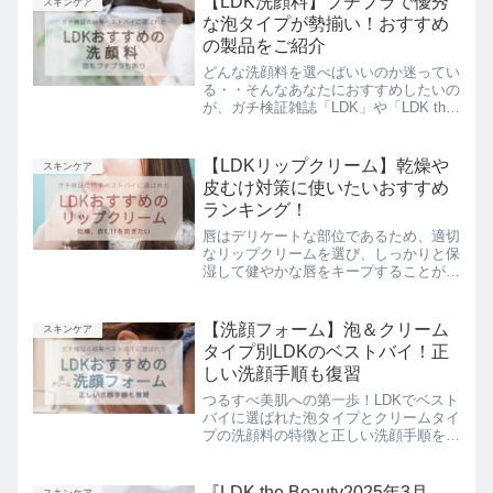
【LDK洗顔料】プチプラで優秀
スキンケア
リアルな口コミも紹介します。
な泡タイプが勢揃い！おすすめ
の製品をご紹介
どんな洗顔料を選べばいいのか迷ってい
る・・そんなあなたにおすすめしたいの
が、ガチ検証雑誌「LDK」や「LDK the
Beauty」でベストバイに選ばれた洗顔
料です。こちらでは、実際に高い評価を
受けた洗顔料のみをまとめてご紹介しま
【LDKリップクリーム】乾燥や
スキンケア
す。あなたに合う洗顔料を見つけて、さ
皮むけ対策に使いたいおすすめ
らなる美肌を目指しましょう！
ランキング！
唇はデリケートな部位であるため、適切
なリップクリームを選び、しっかりと保
湿して健やかな唇をキープすることが重
要です。この記事では、あなたにぴった
りのリップクリームを選ぶために、LDK
the BeautyやLDKおすすめのアイテムを
【洗顔フォーム】泡＆クリーム
スキンケア
まとめてみました。自分に合ったリップ
タイプ別LDKのベストバイ！正
クリームで美しい唇を手に入れましょう
しい洗顔手順も復習
つるすべ美肌への第一歩！LDKでベスト
バイに選ばれた泡タイプとクリームタイ
プの洗顔料の特徴と正しい洗顔手順をご
紹介します。自分に合った洗顔料を選ん
で、美肌を目指しましょう！
『LDK the Beauty2025年3月