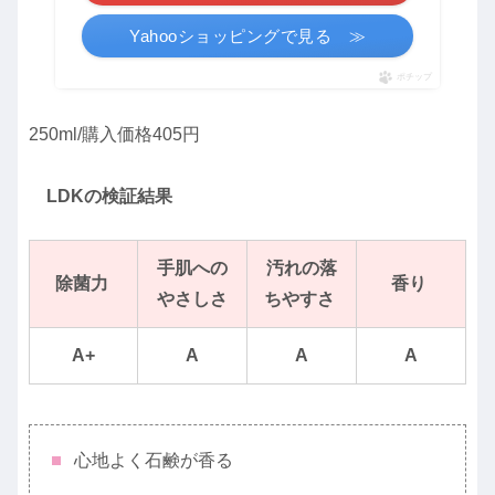
Yahooショッピングで見る ≫
ポチップ
250ml/購入価格405円
LDKの検証結果
手肌への
汚れの落
除菌
力
香り
やさしさ
ちやすさ
A+
A
A
A
心地よく石鹸が香る