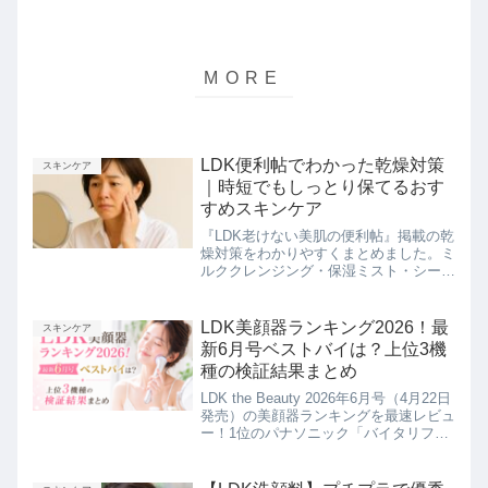
LDK便利帖でわかった乾燥対策
スキンケア
｜時短でもしっとり保てるおす
すめスキンケア
『LDK老けない美肌の便利帖』掲載の乾
燥対策をわかりやすくまとめました。ミ
ルククレンジング・保湿ミスト・シート
マスクなど、忙しい日でもしっとり肌を
守る時短ケアを紹介します。
LDK美顔器ランキング2026！最
スキンケア
新6月号ベストバイは？上位3機
種の検証結果まとめ
LDK the Beauty 2026年6月号（4月22日
発売）の美顔器ランキングを最速レビュ
ー！1位のパナソニック「バイタリフト
かっさ」をはじめ、ヤーマン、サロニア
などベストバイ3選をまとめました。田
中みな実さん愛用モデルの最新情報や、