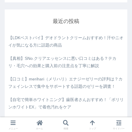
最近の投稿
【LDKベストバイ】デオドラントクリームおすすめ！汗やニオ
イが気になる方に話題の商品
【真相】SNo.クリアエッセンスに悪い口コミはある？テカ
リ・毛穴への効果と購入前の注意点を丁寧に解説
【口コミ】merihari（メリハリ）エナジーゼリーの評判は？カ
フェインレスで集中をサポートする話題のゼリーを調査！
【自宅で簡単ホワイトニング】歯医者さんおすすめ！「ポリリ
ンホワイトEX」で着色汚れをケア
【2026年最新比較】家電批評がガチ検証！ハンディファンは
「リズム」と「シャープ」どっちを選ぶ？
メニュー
ホーム
検索
トップ
サイドバー