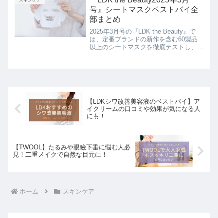
スキンケア
号』シートマスクベストバイ全
部まとめ
2025年3月号の『LDK the Beauty』で
は、定番ブランドの新作を含む60製品
以上のシートマスクを徹底テストし、部
門ごとのベストバイを発表されました。
検証方法は以下の3つです。保湿力 —
推奨時間どおりに使用し、肌水分量の変
化を専...
【LDKシワ改善美容液のベストバイ】ア
イクリームの口コミや効果が気になる人
にも！
【TWOOL】たるみや眼瞼下垂に悩む人必
見！二重メイクで自然な目元に！
ホーム
スキンケア