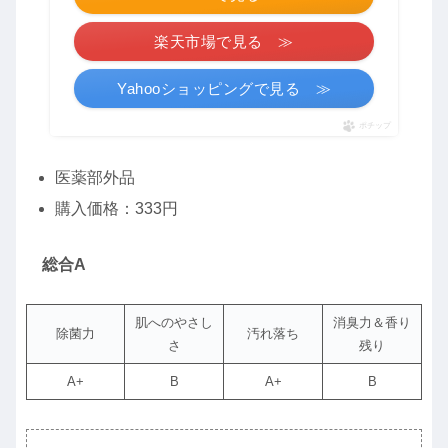
楽天市場で見る ≫
Yahooショッピングで見る ≫
ポチップ
医薬部外品
購入価格：333円
総合A
肌へのやさし
消臭力＆香り
除菌力
汚れ落ち
さ
残り
A+
B
A+
B