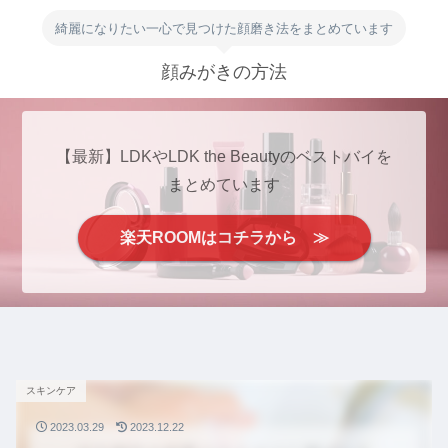
綺麗になりたい一心で見つけた顔磨き法をまとめています
顔みがきの方法
【最新】LDKやLDK the Beautyのベストバイを
まとめています
楽天ROOMはコチラから ≫
スキンケア
2023.03.29
2023.12.22