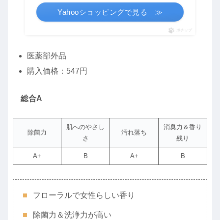
Yahooショッピングで見る ≫
ポチップ
医薬部外品
購入価格：547円
総合A
肌へのやさし
消臭力＆香り
除菌力
汚れ落ち
さ
残り
A+
B
A+
B
フローラルで女性らしい香り
除菌力＆洗浄力が高い