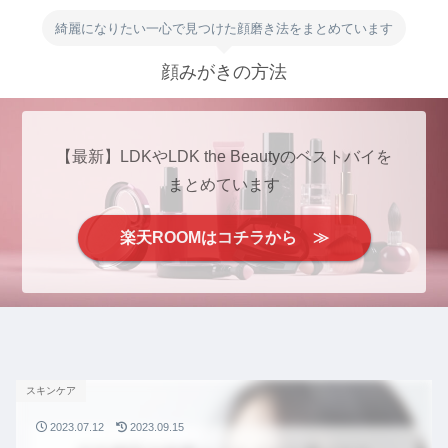
綺麗になりたい一心で見つけた顔磨き法をまとめています
顔みがきの方法
【最新】LDKやLDK the Beautyのベストバイを
まとめています
楽天ROOMはコチラから ≫
スキンケア
2023.07.12
2023.09.15