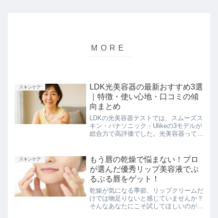
LDK光美容器の最新おすすめ3選
スキンケア
｜特徴・使い心地・口コミの傾
向まとめ
LDKの光美容器テストでは、スムーズス
キン・パナソニック・Ulikeの3モデルが
総合力で高評価でした。光美容器って種
類が多くて、どれを選べばいいのか迷い
ますよね。とくに「速さが大事なのか」
「肌にやさしいタイプがいいのか」「痛
もう唇の乾燥で悩まない！プロ
スキンケア
みが少ないモデル...
が選んだ優秀リップ美容液でぷ
るぷる唇をゲット！
乾燥が気になる季節、リップクリームだ
けでは物足りないと感じていませんか？
そんなあなたにこそ試してほしいのが、
リップ美容液を使ったスペシャルケア。