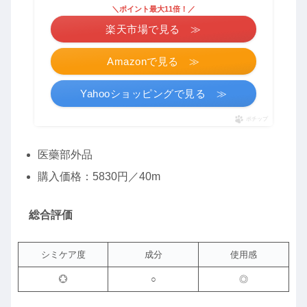
＼ポイント最大11倍！／
楽天市場で見る ≫
Amazonで見る ≫
Yahooショッピングで見る ≫
ポチップ
医藥部外品
購入価格：5830円／40m
総合評価
シミケア度
成分
使用感
💮
○
◎