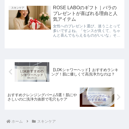
2025年2月号で徹底検証！1000円以下、
さらに500円以下のボディソープの中か
ROSE LABOのギフト｜バラの
スキンケア
ら、本当に良いも...
プレゼントが喜ばれる理由と人
気アイテム
女性へのプレゼント選び、迷うことって
多いですよね。「センスが良くて、ちゃ
んと喜んでもらえるものがいいな」そん
なときにおすすめしたいのが、“バラの
贈り物”ROSE LABO（ローズラボ）の
ギフトシリーズです。ROSE LABOって
どんなブラン...
【LDKシャワーヘッド】おすすめランキ
ング！肌に優しくて高洗浄力なのは？
おすすめクレンジングバーム5選！肌にや
さしいのに洗浄力抜群で毛穴もケア
ホーム
スキンケア