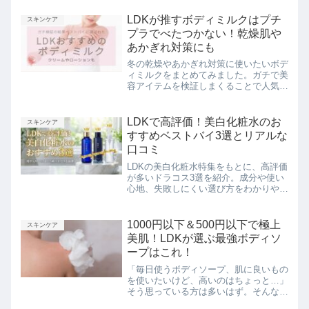
このページでは、『LDK the Beauty
2025年2月号』でベストバイに選ばれた
LDKが推すボディミルクはプチ
スキンケア
2つの優秀リップ美容液をまとめてご紹
プラでべたつかない！乾燥肌や
介します。
あかぎれ対策にも
冬の乾燥やあかぎれ対策に使いたいボデ
ィミルクをまとめてみました。ガチで美
容アイテムを検証しまくることで人気の
LDK the Beautyがきびしいテストの結
果、ベストバイに選んだアイテムばか
り。自分に合う全身保湿剤を探している
LDKで高評価！美白化粧水のお
スキンケア
方にはぜひチェックしてみてください。
すすめベストバイ3選とリアルな
口コミ
LDKの美白化粧水特集をもとに、高評価
が多いドラコス3選を紹介。成分や使い
心地、失敗しにくい選び方をわかりやす
くまとめました。
1000円以下＆500円以下で極上
スキンケア
美肌！LDKが選ぶ最強ボディソ
ープはこれ！
「毎日使うボディソープ、肌に良いもの
を使いたいけど、高いのはちょっと…」
そう思っている方は多いはず。そんな悩
みを解決すべく、人気女性誌LDKが