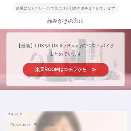
綺麗になりたい一心で見つけた顔磨き法をまとめています
顔みがきの方法
【最新】LDKやLDK the Beautyのベストバイを
まとめています
楽天ROOMはコチラから ≫
スキンケア
2025.10.24
2026.01.09