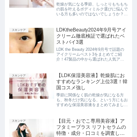
乾燥が気になる季節、しっとりもちもち
の肌を叶えるボディミルク選びに悩んで
いる方も多いのではないでしょうか？
このページでは、美容雑誌LDK the
Beauty 2024年12月号で発表されたボデ
ィミルク、ボディクリーム、ボディロー
LDKtheBeauty2024年9月号アイ
スキンケア
ションのベストバイをまとめてご紹介し
クリーム徹底検証で選ばれたベ
ていきます！
ストバイ3選
LDK the Beauty 2024年9月号で話題の
アイクリームベスト3をまとめてご紹
介！47製品の中から選ばれた人気アイ
テムの実力とは？乾燥小じわやクマな
ど、目元の悩みを解決したい方必見で
す。
【LDK保湿美容液】乾燥肌にお
スキンケア
すすめなランキング上位3選！韓
国コスメ強し
季節に関係なく肌の乾燥が気になる方
も、秋冬だけ気になる、という方にもお
すすめな保湿美容液をまとめてみまし
た。ガチ検証で人気のLDK the Beauty
がその実力を認めたアイテムばかりなの
で、ぜひご参考に！
【目元・おでこ専用美容液】ア
スキンケア
フタミープラス リフトセラムの
特徴・成分・口コミを調査しま