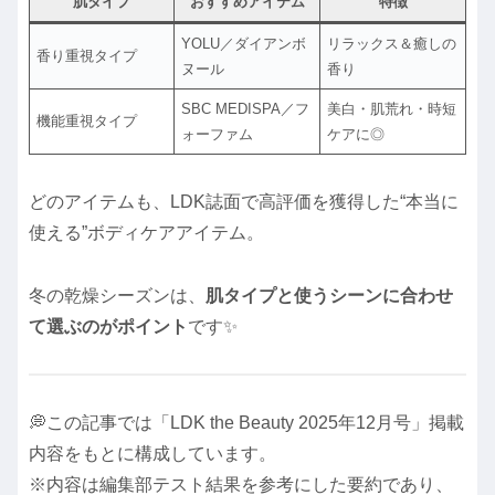
肌タイプ
おすすめアイテム
特徴
YOLU／ダイアンボ
リラックス＆癒しの
香り重視タイプ
ヌール
香り
SBC MEDISPA／フ
美白・肌荒れ・時短
機能重視タイプ
ォーファム
ケアに◎
どのアイテムも、LDK誌面で高評価を獲得した“本当に
使える”ボディケアアイテム。
冬の乾燥シーズンは、
肌タイプと使うシーンに合わせ
て選ぶのがポイント
です✨
💭この記事では「LDK the Beauty 2025年12月号」掲載
内容をもとに構成しています。
※内容は編集部テスト結果を参考にした要約であり、