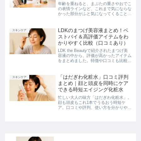
した
年齢を重ねると、まぶたの重さやおでこ
の表情ラインなど、これまで気にならな
かった部分がふと気になってくることが
ありますよね。私も「最近目元の印象が
ぼんやりしてきたかも」と感じるように
なり、まぶたやおでこに使える専用の美
LDKのまつげ美容液まとめ！ベ
スキンケア
容液を探していたところ、...
ストバイ＆高評価アイテムをわ
かりやすく比較（口コミあり）
LDK the Beautyで紹介されたまつげ美
容液の中から、評価が高かったアイテム
をまとめました。特徴や口コミも比較し
ながら紹介しているので、まつげ美容液
選びの参考にどうぞ。
「はだぎわ化粧水」口コミ評判
スキンケア
まとめ｜顔と頭皮を同時にケア
できる時短エイジング化粧水
忙しい大人の味方「はだぎわ化粧水」。
顔も頭皮もこれ1本でうるおう時短ケ
ア。口コミや評判、使い方を分かりやす
くまとめました。