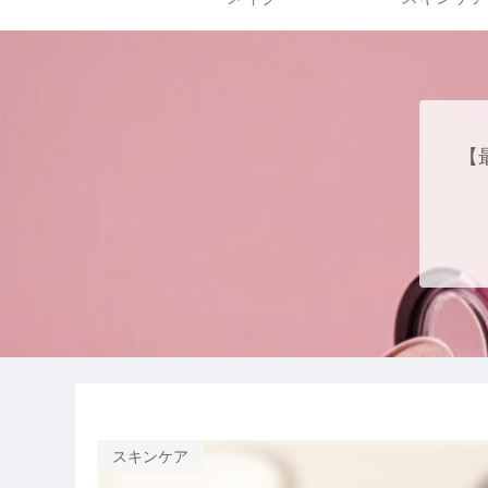
【
スキンケア